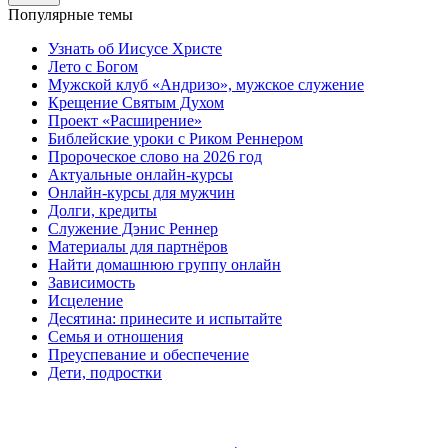
Популярные темы
Узнать об Иисусе Христе
Лето с Богом
Мужской клуб «Андризо», мужское служение
Крещение Святым Духом
Проект «Расширение»
Библейские уроки с Риком Реннером
Пророческое слово на 2026 год
Актуальные онлайн-курсы
Онлайн-курсы для мужчин
Долги, кредиты
Служение Дэнис Реннер
Материалы для партнёров
Найти домашнюю группу онлайн
Зависимость
Исцеление
Десятина: принесите и испытайте
Семья и отношения
Преуспевание и обеспечение
Дети, подростки