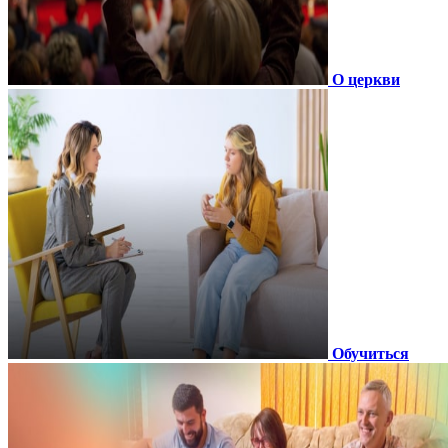
О церкви
Обучиться