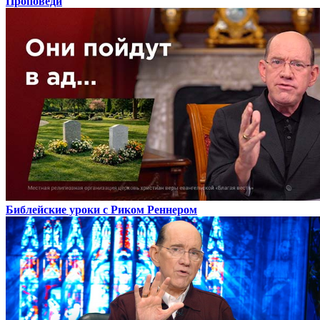
Проповеди
Библейские уроки с Риком Реннером