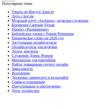
Популярные темы
Узнать об Иисусе Христе
Лето с Богом
Мужской клуб «Андризо», мужское служение
Крещение Святым Духом
Проект «Расширение»
Библейские уроки с Риком Реннером
Пророческое слово на 2026 год
Актуальные онлайн-курсы
Онлайн-курсы для мужчин
Долги, кредиты
Служение Дэнис Реннер
Материалы для партнёров
Найти домашнюю группу онлайн
Зависимость
Исцеление
Десятина: принесите и испытайте
Семья и отношения
Преуспевание и обеспечение
Дети, подростки