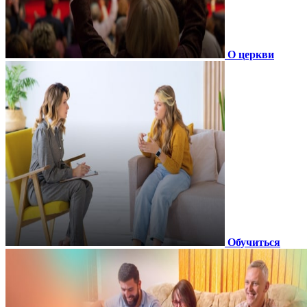
О церкви
Обучиться