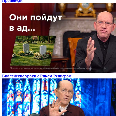
Проповеди
Библейские уроки с Риком Реннером