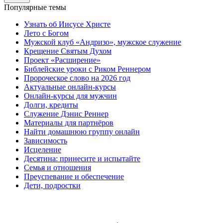
Популярные темы
Узнать об Иисусе Христе
Лето с Богом
Мужской клуб «Андризо», мужское служение
Крещение Святым Духом
Проект «Расширение»
Библейские уроки с Риком Реннером
Пророческое слово на 2026 год
Актуальные онлайн-курсы
Онлайн-курсы для мужчин
Долги, кредиты
Служение Дэнис Реннер
Материалы для партнёров
Найти домашнюю группу онлайн
Зависимость
Исцеление
Десятина: принесите и испытайте
Семья и отношения
Преуспевание и обеспечение
Дети, подростки