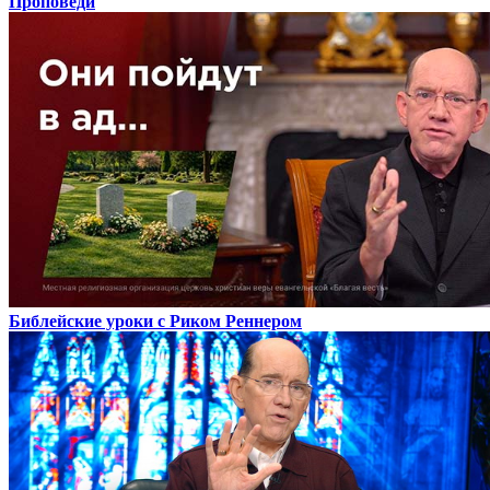
Проповеди
Библейские уроки с Риком Реннером