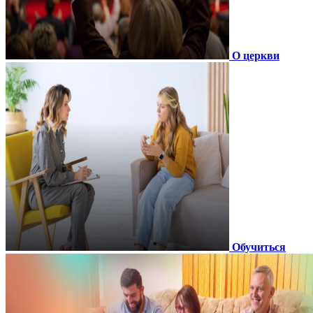
О церкви
Обучиться