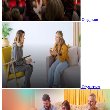
О церкви
Обучиться