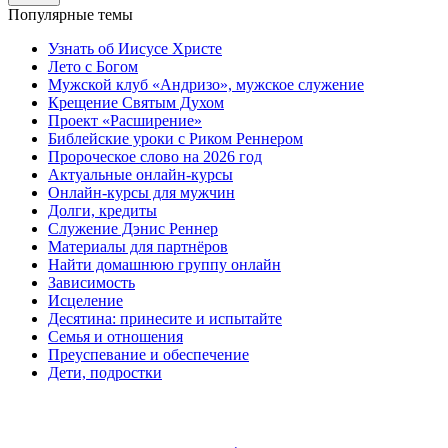
Популярные темы
Узнать об Иисусе Христе
Лето с Богом
Мужской клуб «Андризо», мужское служение
Крещение Святым Духом
Проект «Расширение»
Библейские уроки с Риком Реннером
Пророческое слово на 2026 год
Актуальные онлайн-курсы
Онлайн-курсы для мужчин
Долги, кредиты
Служение Дэнис Реннер
Материалы для партнёров
Найти домашнюю группу онлайн
Зависимость
Исцеление
Десятина: принесите и испытайте
Семья и отношения
Преуспевание и обеспечение
Дети, подростки