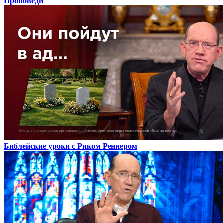
Проповеди
Библейские уроки с Риком Реннером