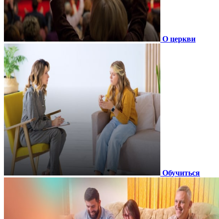
О церкви
Обучиться