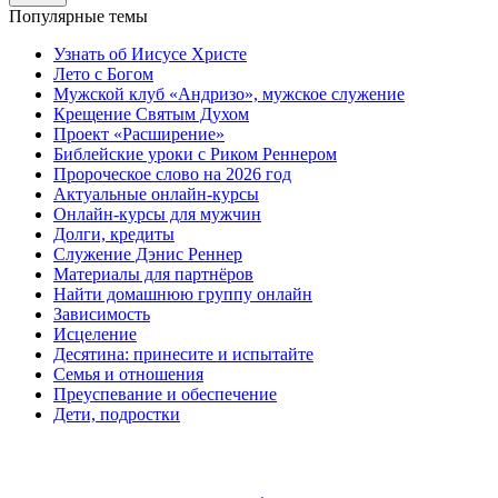
Популярные темы
Узнать об Иисусе Христе
Лето с Богом
Мужской клуб «Андризо», мужское служение
Крещение Святым Духом
Проект «Расширение»
Библейские уроки с Риком Реннером
Пророческое слово на 2026 год
Актуальные онлайн-курсы
Онлайн-курсы для мужчин
Долги, кредиты
Служение Дэнис Реннер
Материалы для партнёров
Найти домашнюю группу онлайн
Зависимость
Исцеление
Десятина: принесите и испытайте
Семья и отношения
Преуспевание и обеспечение
Дети, подростки